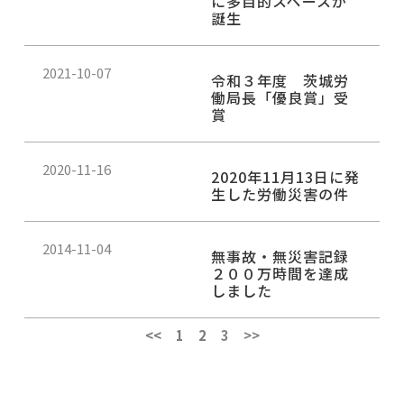
に多目的スペースが
ジ
ジ
ジ
誕生
2021-10-07
令和３年度 茨城労
働局長「優良賞」受
賞
2020-11-16
2020年11月13日に発
生した労働災害の件
2014-11-04
無事故・無災害記録
２００万時間を達成
しました
<<
1
2
3
>>