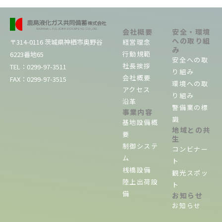
会社概要
安全・環境
への取り組
経営理念
〒314-0116 茨城県神栖市奥野谷
み
行動規範
6223番地65
安全への取
社長挨拶
TEL：0299-
97
-3511
り組み
会社概要
FAX：0299-
97
-3515
環境への取
アクセス
り組み
沿革
警備業の標
事業内容
識
基地設備概
地域との共
要
生
制御システ
コンビナー
ム
ト
桟橋設備
観光スポッ
陸上出荷設
ト
備
お知らせ
お知らせ