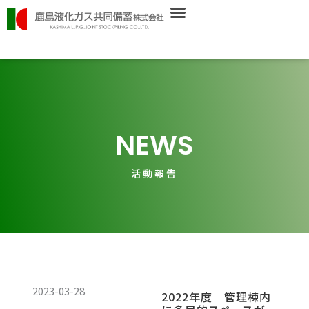
内
容
を
ス
キ
ッ
プ
NEWS
活動報告
ペ
ペ
ペ
2023-03-28
2022年度 管理棟内
ー
ー
ー