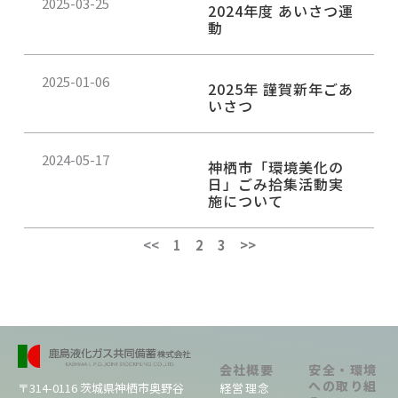
2025-03-25
2024年度 あいさつ運
動
2025-01-06
2025年 謹賀新年ごあ
いさつ
2024-05-17
神栖市「環境美化の
日」ごみ拾集活動実
施について
<<
1
2
3
>>
会社概要
安全・環境
への取り組
経営理念
〒314-0116 茨城県神栖市奥野谷