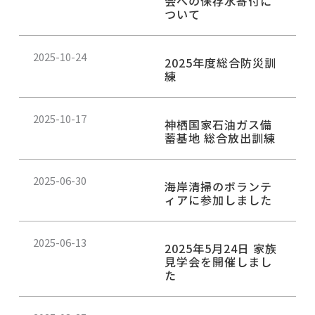
会への保存水寄付に
ジ
ジ
ジ
ついて
2025-10-24
2025年度総合防災訓
練
2025-10-17
神栖国家石油ガス備
蓄基地 総合放出訓練
2025-06-30
海岸清掃のボランテ
ィアに参加しました
2025-06-13
2025年5月24日 家族
見学会を開催しまし
た