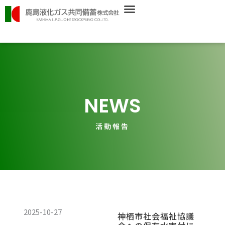
内
容
を
ス
キ
ッ
プ
NEWS
活動報告
ペ
ペ
ペ
2025-10-27
神栖市社会福祉協議
ー
ー
ー