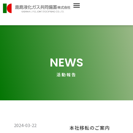
内
容
を
ス
キ
ッ
プ
NEWS
活動報告
ペ
ペ
ペ
2024-03-22
本社移転のご案内
ー
ー
ー