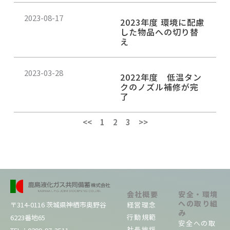
2023-08-17
2023年度 環境に配慮
した物品への切り替
え
2023-03-28
2022年度 低温タン
クのノズル補修が完
了
<<
1
2
3
>>
会社概要
安全・環境
への取り組
経営理念
〒314-0116 茨城県神栖市奥野谷
み
行動規範
6223番地65
安全への取
社長挨拶