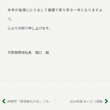
本年が皆様にとりまして健康で実り多き一年となりますよ
う、
心よりお祈り申し上げます。
代表取締役社長 堀口 誠
Prev
N
神栖市「環境美化の日」ごみ拾集活動実施について
2024年度 あいさつ運動