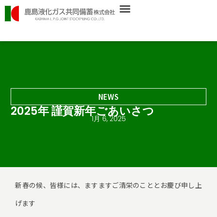
内
容
を
ス
キ
ッ
プ
NEWS
2025年 謹賀新年ごあいさつ
1月 6, 2025
新春の候、皆様には、ますますご清栄のこととお慶び申し上
げます