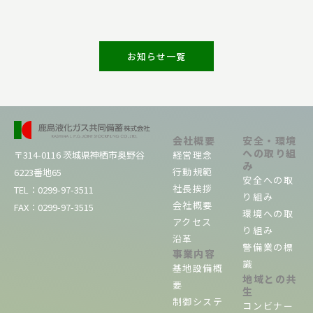
お知らせ一覧
会社概要
安全・環境
への取り組
経営理念
〒314-0116 茨城県神栖市奥野谷
み
行動規範
6223番地65
安全への取
社長挨拶
TEL：0299-
97
-3511
り組み
会社概要
FAX：0299-
97
-3515
環境への取
アクセス
り組み
沿革
警備業の標
事業内容
識
基地設備概
地域との共
要
生
制御システ
コンビナー