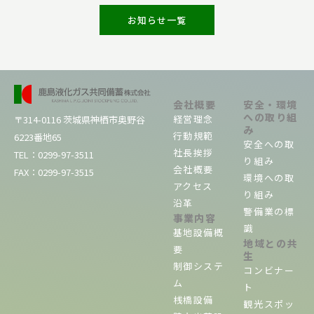
お知らせ一覧
会社概要
安全・環境
への取り組
経営理念
〒314-0116 茨城県神栖市奥野谷
み
行動規範
6223番地65
安全への取
社長挨拶
TEL：0299-
97
-3511
り組み
会社概要
FAX：0299-
97
-3515
環境への取
アクセス
り組み
沿革
警備業の標
事業内容
識
基地設備概
地域との共
要
生
制御システ
コンビナー
ム
ト
桟橋設備
観光スポッ