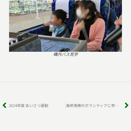
構内バス見学
Prev
N
2024年度 あいさつ運動
海岸清掃のボランティアに参加しました