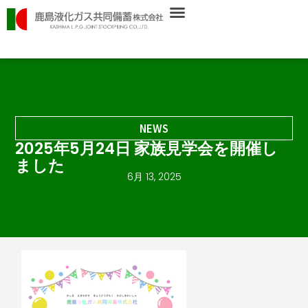
内
容
を
ス
キ
ッ
プ
NEWS
2025年5月24日 家族見学会を開催し
ました
6月 13, 2025