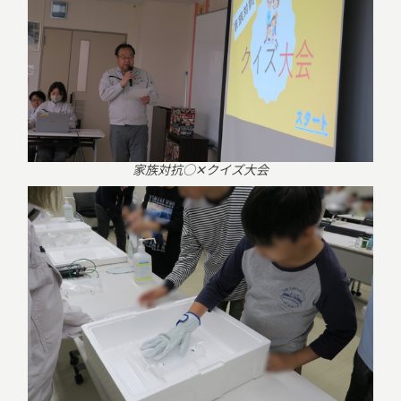
家族対抗○✕クイズ大会